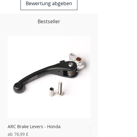
Bewertung abgeben
Bestseller
ARC Brake Levers - Honda
ARC Clutch Levers - H
Sale-Preis
Sale-Preis
ab
76,99 £
ab
37,99 £