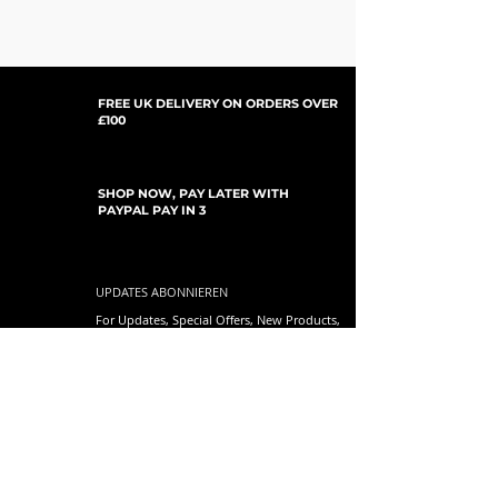
FREE UK DELIVERY ON ORDERS OVER
£100
SHOP NOW, PAY LATER WITH
PAYPAL PAY IN 3
UPDATES ABONNIEREN
For Updates, Special Offers, New Products,
Discount Codes and much more...
einreichen