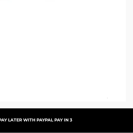
ARC
Sal
ab
AY LATER WITH PAYPAL PAY IN 3