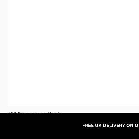
ARC Brake Levers - Honda
Sale-Preis
ab
76,99 £
FREE UK DELIVERY ON 