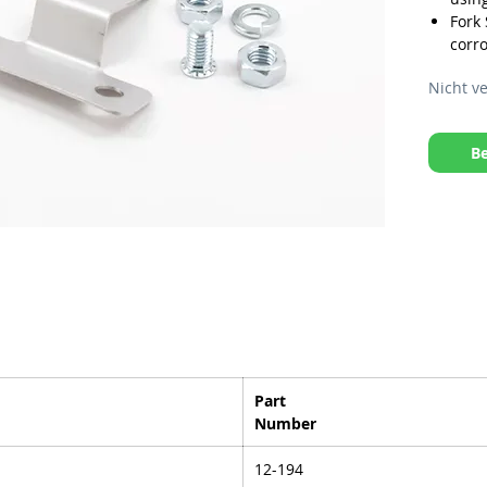
Fork
corro
Kit i
Nicht v
bolt
‘Stea
uncl
Be
Light
gram
Part
Number
12-194