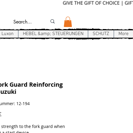
Luxon
HEBEL &amp; STEUERUNGEN
SCHUTZ
More
rk Guard Reinforcing
 Suzuki
nummer: 12-194
Preis
£
 strength to the fork guard when
 a start device.