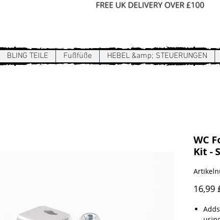
Sign In / Register
BLING TEILE
Fußfüße
HEBEL &amp; STEUERUNGEN
WC Fo
Kit -
Artikel
16,99 
Adds
using